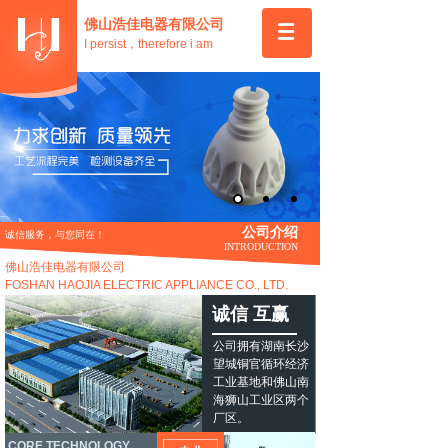
佛山浩佳电器有限公司
I persist，therefore i am
公司介绍
诚信服务，与您同在！
按钮文本
INTRODUCTION
佛山浩佳电器有限公司
FOSHAN HAOJIA ELECTRIC APPLIANCE CO., LTD.
诚信 互赢
公司拥有湖南长沙
望城铜官循环经济
工业基地和佛山南
海狮山工业区两个
厂区。
CORE TECHNOLOGY