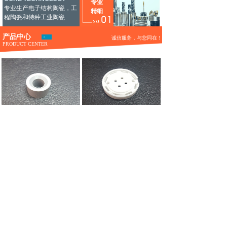
专业
专业生产电子结构陶瓷，工
精细
程陶瓷和特种工业陶瓷
产品中心
诚信服务，与您同在！
PRODUCT CENTER
氮化硅陶瓷1
灯头陶瓷01
灯头陶瓷02
灯头陶瓷03
COPYRIGHT 2016 © 佛山浩佳电器有限公司
粤ICP备12036911号-1 技术支持：建站之星